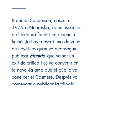
______
Brandon Sanderson, nascut el 
1975 a Nebraska, és un escriptor 
de literatura fantàstica i ciencia-
ficció. Ja havia escrit una dotzena 
de novel·les quan va aconseguir 
publicar 
Elantris
, que va ser un 
èxit de crítica i es va convertir en 
la novel·la amb què el públic va 
conèixer el Cosmere. Després va 
començar a publicar la trilogia 
Mistborn
, i l’any 2007, després 
de la mort de Robert Jordan, va 
acceptar l’encàrrec de completar 
la sèrie de fantasia èpica 
La Roda 
del Temps
. Durant aquests anys ha 
seguit eixamplant el seu univers 