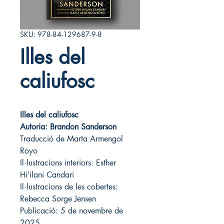
SKU: 978-84-129687-9-8
Illes del
caliufosc
Illes del caliufosc 
Autoria: Brandon Sanderson
Traducció de Marta Armengol 
Royo
Il·lustracions interiors: Esther 
Hiʻilani Candari
Il·lustracions de les cobertes: 
Rebecca Sorge Jensen
Publicació: 5 de novembre de 
2025 