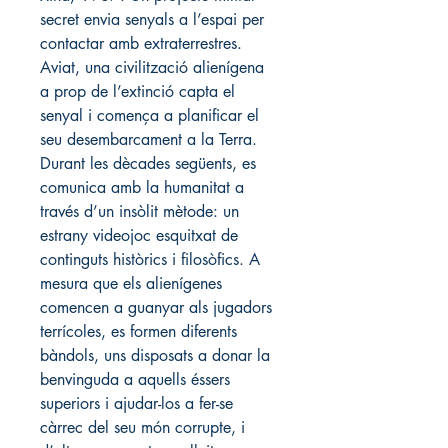
secret envia senyals a l’espai per 
contactar amb extraterrestres. 
Aviat, una civilització alienígena 
a prop de l’extinció capta el 
senyal i comença a planificar el 
seu desembarcament a la Terra. 
Durant les dècades següents, es 
comunica amb la humanitat a 
través d’un insòlit mètode: un 
estrany videojoc esquitxat de 
continguts històrics i filosòfics. A 
mesura que els alienígenes 
comencen a guanyar als jugadors 
terrícoles, es formen diferents 
bàndols, uns disposats a donar la 
benvinguda a aquells éssers 
superiors i ajudar-los a fer-se 
càrrec del seu món corrupte, i 