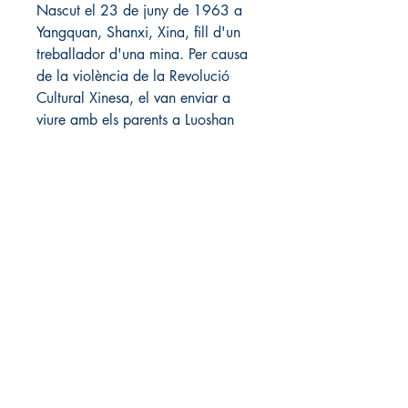
Nascut el 23 de juny de 1963 a 
Yangquan, Shanxi, Xina, fill d'un 
treballador d'una mina. Per causa 
de la violència de la Revolució 
Cultural Xinesa, el van enviar a 
viure amb els parents a Luoshan 
County, Henan. Va rebre formació 
tècnica a la Universitat del Nord 
de la Xina per la conservació de 
l'aigua i energia elèctrica (North 
China University of Water 
Conservancy and Electric Power) i 
es va graduar el 1988. Va 
treballar com informàtic a la 
planta d'energia local a 
Yangquan, Shanxi. Està casat i té 
una filla.