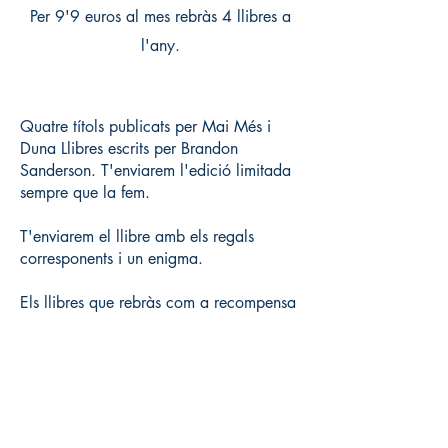
Per 9'9 euros al mes rebràs 4 llibres a
l'any.
Quatre títols publicats per Mai Més i
Duna Llibres escrits per Brandon
Sanderson. T'enviarem l'edició limitada
sempre que la fem.
T'enviarem el llibre amb els regals
corresponents i un enigma.
Els llibres que rebràs com a recompensa
seran novetats i dependran del nostre
calendari de publicacions. És a dir, si
has de rebre quatre llibres a l'any, no en
rebràs un necessàriament cada tres
mesos però et garantim que per cada
cicle anual rebràs els llibres