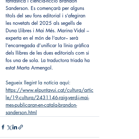
fantàstica i ciència-ficció Brandon 
Sanderson. Es començarà per alguns 
títols del seu fons editorial i s’afegiran 
les novetats del 2025 als segells de 
Duna Llibres i Mai Més. Marina Vidal –
experta en el món de l’autor– serà 
l’encarregada d’unificar la línia gràfica 
dels llibres de les dues editorials com si 
fos una de sola. La traductora triada ha 
estat Marta Armengol.
Segueix llegint la notícia aquí:
https://www.elpuntavui.cat/cultura/artic
le/19-cultura/2431146-raig-verd-i-mai-
mes-publicaran-en-catala-brandon-
sanderson.html